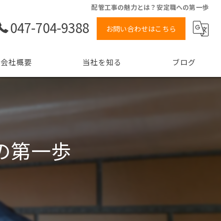
配管工事の魅力とは？安定職への第一歩
047-704-9388
お問い合わせはこちら
会社概要
当社を知る
ブログ
ョン
未経験
経験者
の第一歩
正社員
高収入
転職