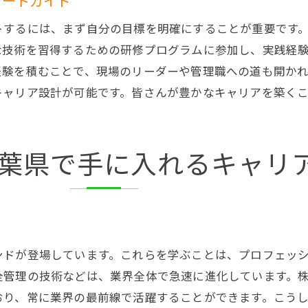
タートガイド
技術革新に対応するための継続教育
トするには、まず自分の目標を明確にすることが重要です
未来のリーダーを目指すためのキャリアデザイン
な技術を習得するための研修プログラムに参加し、実践経
配管工事の専門性をさらに高める方法
経験を積むことで、現場のリーダーや管理職への道も開か
配管工事の正社員千葉県での豊かなキャリアとその先
キャリア設計が可能です。皆さんが豊かなキャリアを築く
正社員としてのキャリアのメリット
千葉県での配管工事のキャリアパス事例
葉県で手に入れるキャリ
専門職としての誇りと責任
キャリアを通じて得られる成長と満足感
配管工事業界での長期的なキャリアビジョン
次世代への技術継承と教育
ンドが登場しています。これらを学ぶことは、プロフェッ
配管工事の専門性を磨く千葉県でキャリアアップする方
管理の技術などは、業界全体で急速に進化しています。株式
専門的な資格とトレーニング
おり、常に業界の最前線で活躍することができます。こう
技術革新に対応するためのスキルアップ