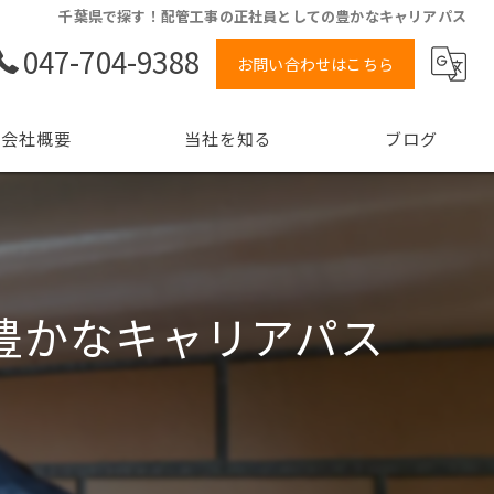
千葉県で探す！配管工事の正社員としての豊かなキャリアパス
047-704-9388
お問い合わせはこちら
会社概要
当社を知る
ブログ
ョン
未経験
経験者
豊かなキャリアパス
正社員
高収入
転職