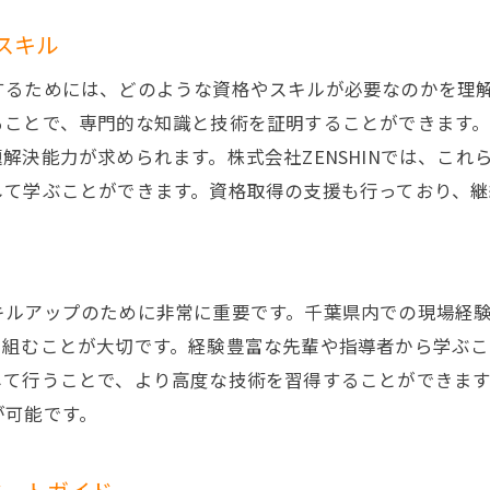
キャリアパスの一環としてのマネジメント研修
スキル
リーダーを目指すための継続的な学習と成長
するためには、どのような資格やスキルが必要なのかを理
配管工事の魅力千葉県で安定した正社員のキャリアパス
ることで、専門的な知識と技術を証明することができます
配管工事業界の将来性と安定性
解決能力が求められます。株式会社ZENSHINでは、こ
千葉県の配管工事企業の魅力と特長
して学ぶことができます。資格取得の支援も行っており、継
安定した収入と福利厚生の充実
地域社会に貢献する仕事のやりがい
職場の雰囲気と働きやすさ
キルアップのために非常に重要です。千葉県内での現場経
長期的なキャリアパスを描くためのポイント
り組むことが大切です。経験豊富な先輩や指導者から学ぶ
スキルと経験を積む千葉県の配管工事で見る未来
して行うことで、より高度な技術を習得することができま
配管工事で得られる多様なスキル
が可能です。
経験を積むことで広がるキャリアの選択肢
千葉県の配管工事業界の未来展望