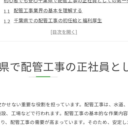
初心者でも安心千葉県で配管工事の正社員としての第一
配管工事業界の基本を理解する
千葉県での配管工事の初任給と福利厚生
未経験者向けの研修プログラムの詳細
ゼロから始める配管工事: 必要な資格とスキル
現場での実践経験を積むためのヒント
配管工事の正社員としてのキャリアスタートガイド
県で配管工事の正社員と
配管工事のプロへ千葉県で手に入れるキャリア形成の秘
最新技術とトレンドを学ぶ
プロフェッショナルを目指すための資格取得
キャリアアップのための実践的な経験
欠かせない重要な役割を担っています。配管工事は、水道
継続的なスキルアップの重要性
施設、工場などで行われます。配管工事の基本的な作業内
千葉県の配管工事業界でのネットワーキング
おり、配管工事の需要が高まっています。そのため、安定し