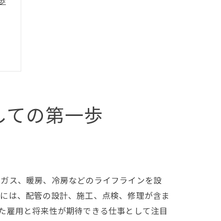
歩
しての第一歩
訣
、ガス、暖房、冷房などのライフラインを設
容には、配管の設計、施工、点検、修理が含ま
た雇用と将来性が期待できる仕事として注目