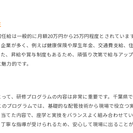
長期的なキャリアビジョンを描く方法
未経験者歓迎千葉県の配管工事でスキルアップを目指す
生
未経験者が配管工事を始める理由
初歩から学べる研修プログラムの魅力
任給は一般的に月額20万円から25万円程度とされていま
実務を通じて学ぶ配管工事の基本技術
る企業が多く、例えば健康保険や厚生年金、交通費支給、
また、昇給や賞与制度もあるため、頑張り次第で給与アッ
スキルアップを支えるサポート体制
に魅力的です。
千葉県での配管工事の求人情報と応募方法
未経験からプロへ: キャリアアップのステップ
千葉県で配管工事のリーダーに成長するためのポイント
リーダーシップスキルを磨くための方法
とって、研修プログラムの内容は非常に重要です。千葉県
す。このプログラムでは、基礎的な配管技術から現場で役立
効果的なチームマネジメントのコツ
を当てた内容で、座学と実技をバランスよく組み合わせて
現場での問題解決力を高める
る丁寧な指導が受けられるため、安心して現場に出ること
リーダーとしてのコミュニケーションスキル