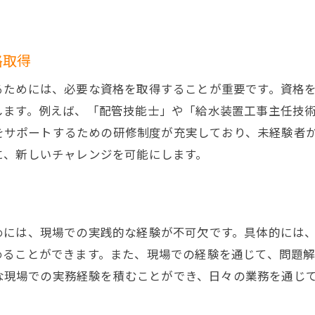
業界の最新情報をキャッチアップする方法
実務経験を積むためのプロジェクト参加
格取得
キャリアアップを支えるメンターの役割
るためには、必要な資格を取得することが重要です。資格
他業界とのスキル融合で広がる可能性
します。例えば、「配管技能士」や「給水装置工事主任技
取得をサポートするための研修制度が充実しており、未経験
に、新しいチャレンジを可能にします。
めには、現場での実践的な経験が不可欠です。具体的には
めることができます。また、現場での経験を通じて、問題
多様な現場での実務経験を積むことができ、日々の業務を通じ