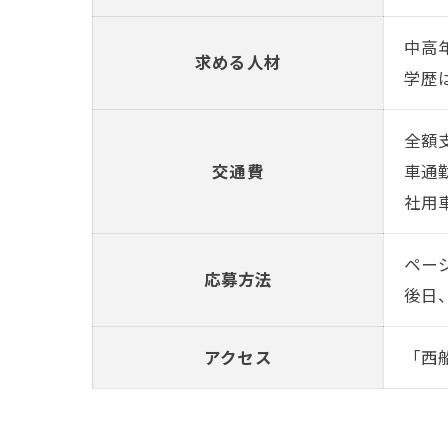
中高
求める人材
学歴
全額
交通費
車通
社用
ペー
応募方法
後日
アクセス
「西