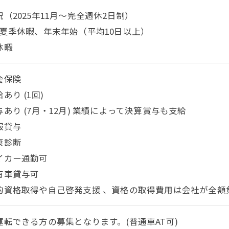
（2025年11月～完全週休2日制）
、夏季休暇、年末年始（平均10日以上）
休暇
会保険
あり (1回)
あり (7月・12月) 業績によって決算賞与も支給
服貸与
康診断
イカー通勤可
有車貸与可
的資格取得や自己啓発支援 、資格の取得費用は会社が全額
運転できる方の募集となります。(普通車AT可)