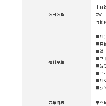
土日祝
休日休暇
GW
有給
■社
■昇給
■賞与
■制
福利厚生
■健
■マ
■社
■公
応募資格
車を