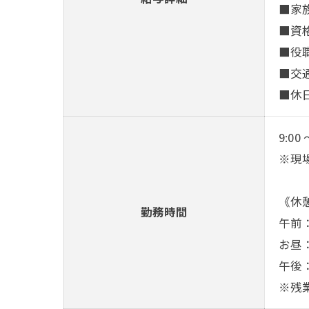
■家
■資
■役
■交
■休
9:00
※現
《休
勤務時間
午前：1
お昼：1
午後：1
※残